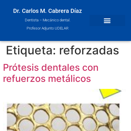
Dr. Carlos M. Cabrera Díaz
Dentista – Mecánico dental.
Profesor Adjunto UDELAR
Etiqueta:
reforzadas
Prótesis dentales con
refuerzos metálicos